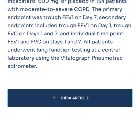
indacaterol 600 mg, or placebo in 154 patients
with moderate-to-severe COPD. The primary
endpoint was trough FEV1 on Day 7; secondary
endpoints included trough FEV1 on Day 1, trough
FVC on Days 1 and 7, and individual time point
FEV1 and FVC on Days 1 and 7. All patients
underwent lung function testing at a central
laboratory using the Vitalograph Pneumotrac
spirometer.
chevron_right
VIEW ARTICLE