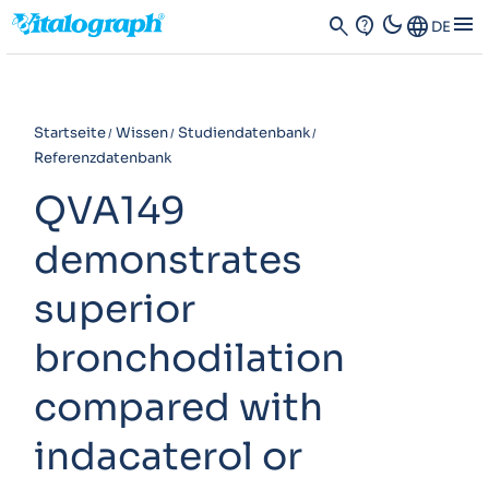
dark_mode
menu
search
contact_support
Language
DE
Startseite
Wissen
Studiendatenbank
Referenzdatenbank
QVA149
demonstrates
superior
bronchodilation
compared with
indacaterol or