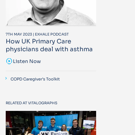
7TH MAY 2023 | EXHALE PODCAST
How UK Primary Care
physicians deal with asthma
sound_sampler
Listen Now
COPD Caregiver’s Toolkit
RELATED AT VITALOGRAPHS