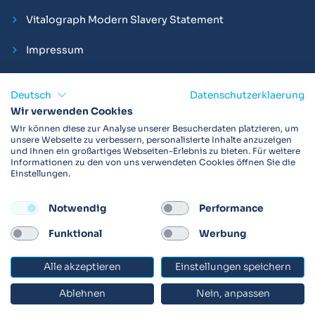
Vitalograph Modern Slavery Statement
Impressum
Deutsch
Datenschutzerklaerung
Wir verwenden Cookies
Vitalograph ist ein internationaler Hersteller von Spirometern,
Wir können diese zur Analyse unserer Besucherdaten platzieren, um
EKGs und Bakterien-Viren-Filtern zur sicheren
unsere Webseite zu verbessern, personalisierte Inhalte anzuzeigen
und Ihnen ein großartiges Webseiten-Erlebnis zu bieten. Für weitere
Lungenfunktionsdiagnostik. Darüber hinaus sind wir weltweit
Informationen zu den von uns verwendeten Cookies öffnen Sie die
als Technologie- und Service-Provider für klinische
Einstellungen.
Arzneimittelstudien und Telemedizinapplikationen aktiv.
Notwendig
Performance
FOLLOW
Funktional
Werbung
Alle akzeptieren
Einstellungen speichern
© 2026 Vitalograph
Ablehnen
Nein, anpassen