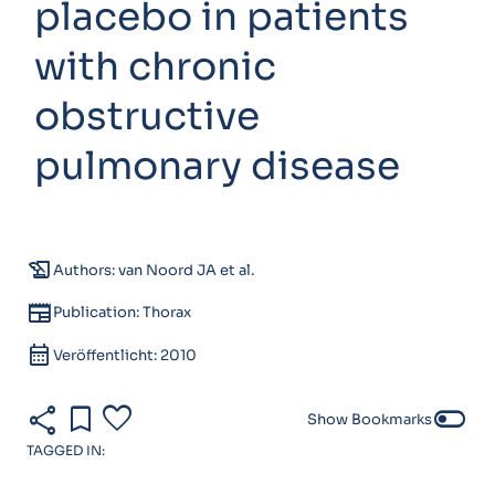
placebo in patients
with chronic
obstructive
pulmonary disease
history_edu
Authors: van Noord JA et al.
newspaper
Publication: Thorax
calendar_month
Veröffentlicht: 2010
share
bookmark
favorite
toggle_off
Show Bookmarks
TAGGED IN: