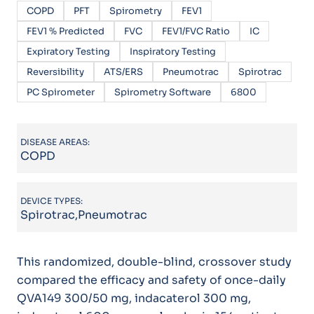
COPD
PFT
Spirometry
FEV1
FEV1 % Predicted
FVC
FEV1/FVC Ratio
IC
Expiratory Testing
Inspiratory Testing
Reversibility
ATS/ERS
Pneumotrac
Spirotrac
PC Spirometer
Spirometry Software
6800
DISEASE AREAS:
COPD
DEVICE TYPES:
Spirotrac,Pneumotrac
This randomized, double-blind, crossover study
compared the efficacy and safety of once-daily
QVA149 300/50 mg, indacaterol 300 mg,