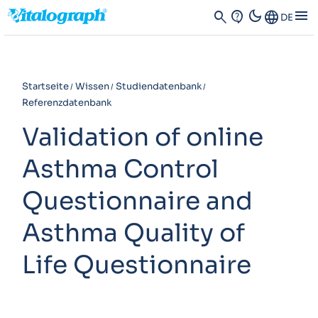
dark_mode
menu
search
contact_support
Language
DE
Startseite
Wissen
Studiendatenbank
Referenzdatenbank
Validation of online
Asthma Control
Questionnaire and
Asthma Quality of
Life Questionnaire