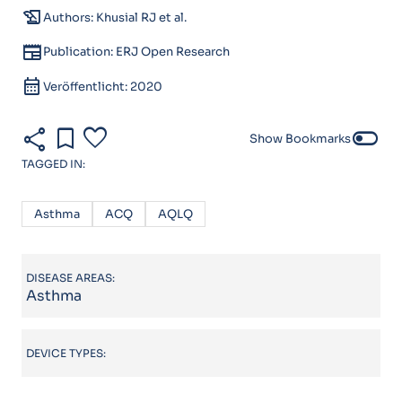
history_edu
Authors: Khusial RJ et al.
newspaper
Publication: ERJ Open Research
calendar_month
Veröffentlicht: 2020
share
bookmark
favorite
toggle_off
Show Bookmarks
TAGGED IN:
Asthma
ACQ
AQLQ
DISEASE AREAS:
Asthma
DEVICE TYPES: