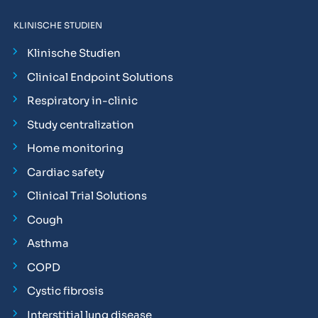
KLINISCHE STUDIEN
Klinische Studien
Clinical Endpoint Solutions
Respiratory in-clinic
Study centralization
Home monitoring
Cardiac safety
Clinical Trial Solutions
Cough
Asthma
COPD
Cystic fibrosis
Interstitial lung disease