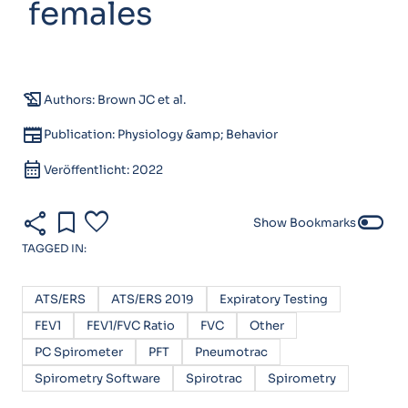
females
history_edu
Authors: Brown JC et al.
newspaper
Publication: Physiology &amp; Behavior
calendar_month
Veröffentlicht: 2022
share
bookmark
favorite
toggle_off
Show Bookmarks
TAGGED IN:
ATS/ERS
ATS/ERS 2019
Expiratory Testing
FEV1
FEV1/FVC Ratio
FVC
Other
PC Spirometer
PFT
Pneumotrac
Spirometry Software
Spirotrac
Spirometry