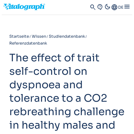
dark_mode
menu
search
contact_support
Language
DE
Startseite
Wissen
Studiendatenbank
Referenzdatenbank
The effect of trait
self-control on
dyspnoea and
tolerance to a CO2
rebreathing challenge
in healthy males and