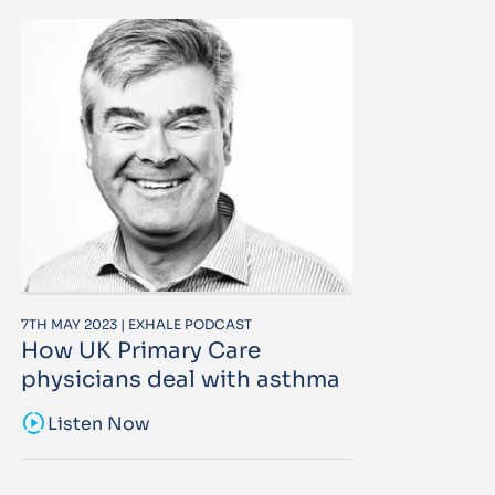
7TH MAY 2023 | EXHALE PODCAST
How UK Primary Care
physicians deal with asthma
sound_sampler
Listen Now